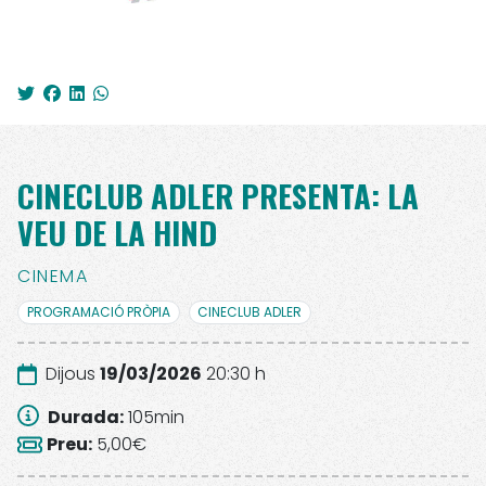
CINECLUB ADLER PRESENTA: LA
VEU DE LA HIND
CINEMA
PROGRAMACIÓ PRÒPIA
CINECLUB ADLER
Dijous
19/03/2026
20:30 h
Durada
:
105
min
Preu
:
5,00€