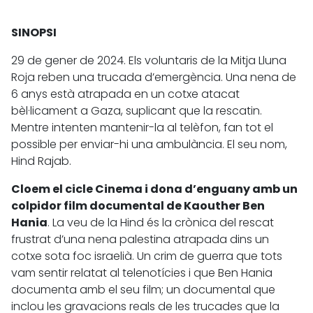
SINOPSI
29 de gener de 2024. Els voluntaris de la Mitja Lluna
Roja reben una trucada d’emergència. Una nena de
6 anys està atrapada en un cotxe atacat
bèl·licament a Gaza, suplicant que la rescatin.
Mentre intenten mantenir-la al telèfon, fan tot el
possible per enviar-hi una ambulància. El seu nom,
Hind Rajab.
Cloem el cicle Cinema i dona d’enguany amb un
colpidor film documental de Kaouther Ben
Hania
. La veu de la Hind és la crònica del rescat
frustrat d’una nena palestina atrapada dins un
cotxe sota foc israelià. Un crim de guerra que tots
vam sentir relatat al telenotícies i que Ben Hania
documenta amb el seu film; un documental que
inclou les gravacions reals de les trucades que la