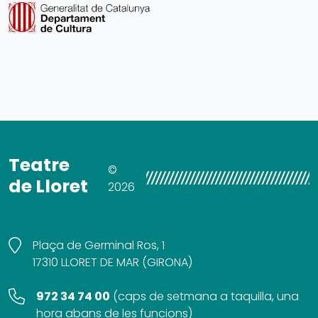
Teatre
©
de Lloret
2026
Plaça de Germinal Ros, 1
17310 LLORET DE MAR (GIRONA)
972 34 74 00
(
caps de setmana a taquilla, una
hora abans de les funcions
)