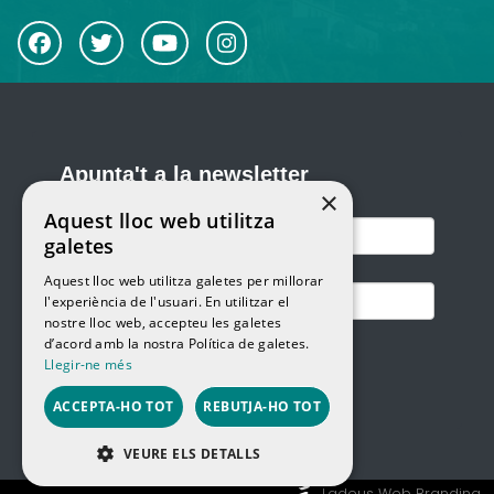
×
Aquest lloc web utilitza
galetes
Aquest lloc web utilitza galetes per millorar
l'experiència de l'usuari. En utilitzar el
nostre lloc web, accepteu les galetes
d’acord amb la nostra Política de galetes.
Llegir-ne més
ACCEPTA-HO TOT
REBUTJA-HO TOT
VEURE ELS DETALLS
Ladeus Web Branding