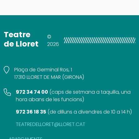
Teatre
©
de Lloret
2026
Plaça de Germinal Ros, 1
17310 LLORET DE MAR (GIRONA)
972 34 74 00
(
caps de setmana a taquilla, una
hora abans de les funcions
)
972 36 18 35
(
de dilluns a divendres de 10 a 14 h
)
TEATREDELLORET@LLORET.CAT