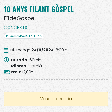
10 ANYS FILANT GÒSPEL
FildeGospel
CONCERTS
PROGRAMACIÓ EXTERNA
Diumenge
24/11/2024
18:00 h
Durada
:
60
min
Idioma
:
Català
Preu
:
12,00€
Venda tancada