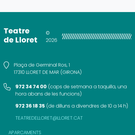
Teatre
©
de Lloret
2026
Plaça de Germinal Ros, 1
17310 LLORET DE MAR (GIRONA)
972 34 74 00
(
caps de setmana a taquilla, una
hora abans de les funcions
)
972 36 18 35
(
de dilluns a divendres de 10 a 14 h
)
TEATREDELLORET@LLORET.CAT
APARCAMENTS