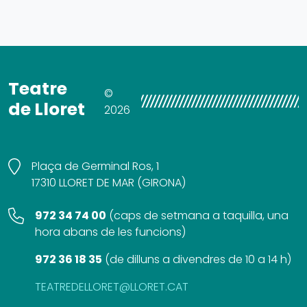
Teatre
©
de Lloret
2026
Plaça de Germinal Ros, 1
17310 LLORET DE MAR (GIRONA)
972 34 74 00
(
caps de setmana a taquilla, una
hora abans de les funcions
)
972 36 18 35
(
de dilluns a divendres de 10 a 14 h
)
TEATREDELLORET@LLORET.CAT