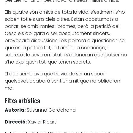
per demanar un petit favor als seus millors amics.
Ells quatre són amics de tota la vida, s’estimen i s’ho
saben tot els uns dels altres. Estan acostumats a
parlar-se amb ironies i bromes, però la petició del
Cesc els obligarà a ser absolutament sincers,
provocarà discussions i els portarà a qüestionar-se
què és la paternitat, la família, la confiança, i
sobretot la seva amistat, i s’adonaran que potser no
s’ho expliquen tot, que tenen secrets.
El que semblava que havia de ser un sopar
qualsevol, acabarà sent una nit que no oblidaran
mai.
Fitxa artística
Autoria:
Susanna Garachana
Direcció:
Xavier Ricart