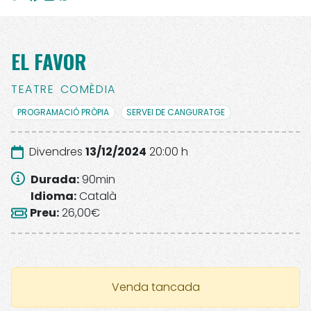
EL FAVOR
TEATRE
COMÈDIA
PROGRAMACIÓ PRÒPIA
SERVEI DE CANGURATGE
Divendres
13/12/2024
20:00 h
Durada
:
90
min
Idioma
:
Català
Preu
:
26,00€
Venda tancada