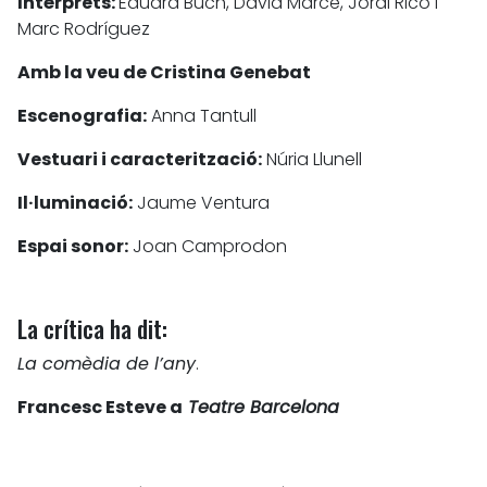
Intèrprets:
Eduard Buch, David Marcé, Jordi Rico i
Marc Rodríguez
Amb la veu de Cristina Genebat
Escenografia:
Anna Tantull
Vestuari i caracterització:
Núria Llunell
Il·luminació:
Jaume Ventura
Espai sonor:
Joan Camprodon
La crítica ha dit:
La comèdia de l’any
.
Francesc Esteve a
Teatre Barcelona