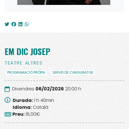
EM DIC JOSEP
TEATRE
ALTRES
PROGRAMACIÓ PRÒPIA
SERVEI DE CANGURATGE
Divendres
06/02/2026
20:00 h
Durada
:
1 h 40
min
Idioma
:
Català
Preu
:
16,00€