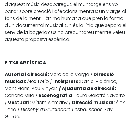
d’aquest músic desaparegut, el muntatge ens vol
parlar sobre creació i afeccions mentals: un viatge al
fons de la ment i l’ànima humana que pren la forma
d’un documental musical. On és la línia que separa el
seny de la bogeria? Us ho preguntareu mentre veieu
aquesta proposta escènica.
FITXA ARTÍSTICA
Autoria i direcció:
Marc de la Varga /
Direcció
musical:
Àlex Torío /
Intèrprets:
Daniel Higiénico,
Mont Plans, Pau Vinyals
/ Ajudanta de direcció:
Concha Milla /
Escenografia:
Laura Galofré Navarro
/
Vestuari:
Míriam Alemany /
Direcció musical:
Àlex
Torío /
Disseny d’il·luminació i espai sonor:
Xavi
Gardés.