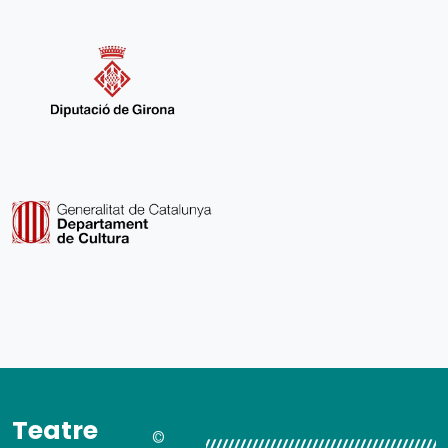
Teatre
©