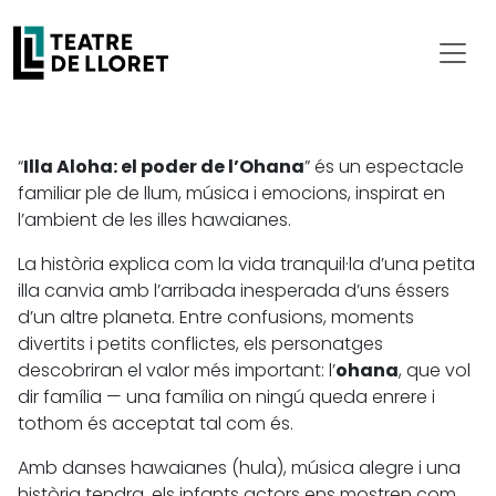
“
Illa Aloha: el poder de l’Ohana
” és un espectacle
familiar ple de llum, música i emocions, inspirat en
l’ambient de les illes hawaianes.
La història explica com la vida tranquil·la d’una petita
illa canvia amb l’arribada inesperada d’uns éssers
d’un altre planeta. Entre confusions, moments
divertits i petits conflictes, els personatges
descobriran el valor més important: l’
ohana
, que vol
dir família — una família on ningú queda enrere i
tothom és acceptat tal com és.
Amb danses hawaianes (hula), música alegre i una
història tendra, els infants actors ens mostren com