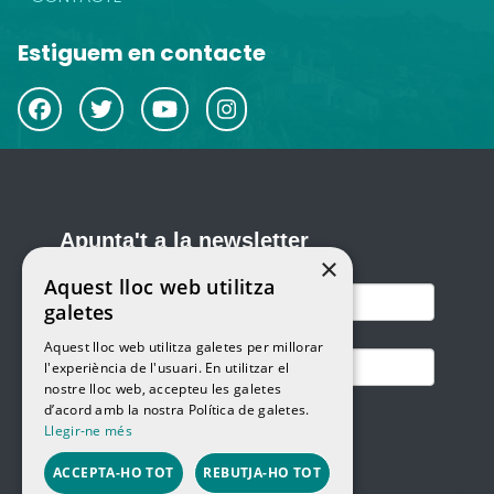
Estiguem en contacte
×
Aquest lloc web utilitza
galetes
Aquest lloc web utilitza galetes per millorar
l'experiència de l'usuari. En utilitzar el
nostre lloc web, accepteu les galetes
d’acord amb la nostra Política de galetes.
Llegir-ne més
ACCEPTA-HO TOT
REBUTJA-HO TOT